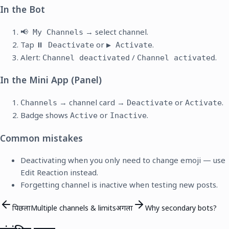
In the Bot
→ select channel.
📢 My Channels
Tap
or
.
⏸️ Deactivate
▶️ Activate
Alert:
/
.
Channel deactivated
Channel activated
In the Mini App (Panel)
→ channel card →
or
.
Channels
Deactivate
Activate
Badge shows
or
.
Active
Inactive
Common mistakes
Deactivating when you only need to change emoji — use
Edit Reaction instead.
Forgetting channel is inactive when testing new posts.
पिछला
Multiple channels & limits
अगला
Why secondary bots?