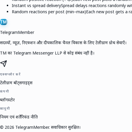
Instant vs spread delivery
Spread delays reactions randomly wit
Random reactions per post (min–max)
Each new post gets a ra
TM
TelegramMember
सदस्यों, व्यूज़, रिएक्शन और दीर्घकालिक चैनल विकास के लिए टेलीग्राम ग्रोथ सेवाएँ।
TM का Telegram Messenger LLP से कोई संबंध नहीं है।
एक्सप्लोर करें
टेलीग्राम बॉट्स
गाइड्स
कंपनी
ब्लॉग
स्टोर
कानूनी
नियम एवं शर्तें
रिफंड नीति
©
2026
TelegramMember
.
सर्वाधिकार सुरक्षित।