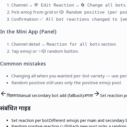
Channel →
→
.
💬 Edit Reaction
🔄 Change all bots
Pick emoji from grid or
🎲 Random positive (per po
Confirmation:
✅ All bot reactions changed to {e
In the Mini App (Panel)
Channel detail →
section.
Reaction for all bots
Tap emoji or ✨🎲 random button.
Common mistakes
Changing all when you wanted per-bot variety — use per-
Random positive still uses only the positive emoji pool.
पिछला
Manual secondary bot add (fallback)
अगला
Set reaction p
संबंधित गाइड
Set reaction per bot
Different emojis per main and secondary bo
Random positive reaction (✨🎲)
Each new post picks a random e