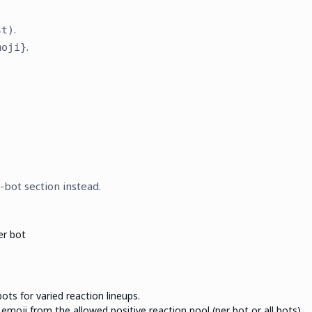
.
st)
.
moji}
bot section instead.
er bot
ts for varied reaction lineups.
moji from the allowed positive reaction pool (per bot or all bots).