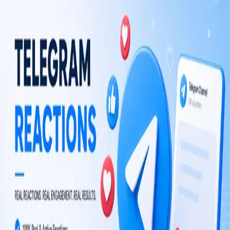
$0.001 per reaction
Choose plan
TM
TelegramMember
सदस्यों, व्यूज़, रिएक्शन और दीर्घकालिक चैनल विकास के लिए टेलीग्राम ग्रोथ सेवाएँ।
TM का Telegram Messenger LLP से कोई संबंध नहीं है।
एक्सप्लोर करें
टेलीग्राम बॉट्स
गाइड्स
कंपनी
ब्लॉग
स्टोर
कानूनी
नियम एवं शर्तें
रिफंड नीति
©
2026
TelegramMember
.
सर्वाधिकार सुरक्षित।