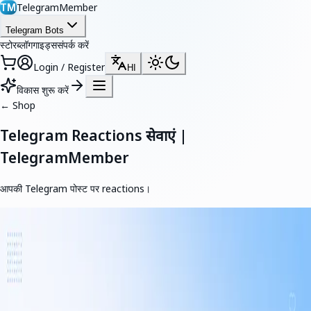
TelegramMember
TM
Telegram Bots
स्टोर
ब्लॉग
गाइड्स
संपर्क करें
Login / Register
HI
विकास शुरू करें
←
Shop
Telegram Reactions सेवाएं |
TelegramMember
आपकी Telegram पोस्ट पर reactions।
टेलीग्राम रिएक्शन
वास्तविक टेलीग्राम रिएक्शन के साथ अपनी पोस्ट पर एंगेजमेंट बढ़ाएँ। हमारी सेवा सोशल
प्रूफ को मजबूत करती है, कंटेंट की दृश्यता बढ़ाती है और पोस्ट को अधिक आकर्षक बनाती
है।
From $1.00 / 1K reactions