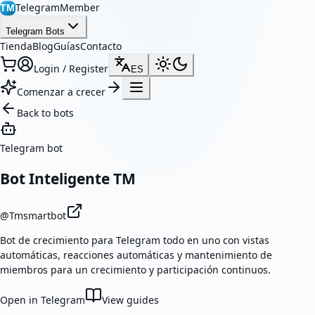
TelegramMember
TM
Telegram Bots
Tienda
Blog
Guías
Contacto
Login / Register
ES
Comenzar a crecer
Back to bots
Telegram bot
Bot Inteligente TM
@
Tmsmartbot
Bot de crecimiento para Telegram todo en uno con vistas
automáticas, reacciones automáticas y mantenimiento de
miembros para un crecimiento y participación continuos.
Open in Telegram
View guides