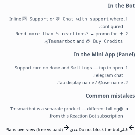
In the Bot
Inline
or
where
🆘 Support
💬 Chat with support
configured.
→ promo for
➕ Need more than 5 reactions?
.
and
@Tmsmartbot
💳 Buy Credits
In the Mini App (Panel)
Support card on
and
— tap to open
Home
Settings
Telegram chat.
Tap display name / @username.
Common mistakes
@Tmsmartbot is a separate product — different billing
from this Reaction Bot subscription.
قبلی
Do not block the bot
بعدی
Plans overview (free vs paid)