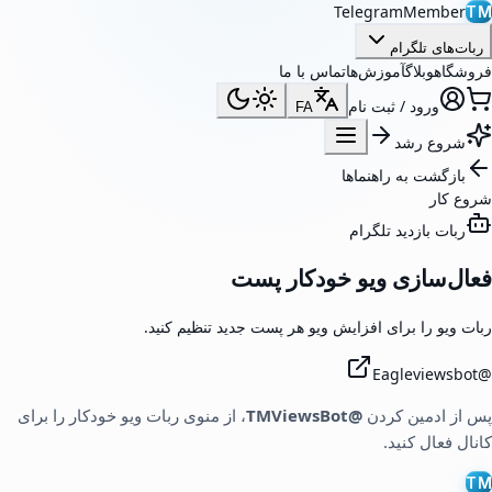
TelegramMember
TM
ربات‌های تلگرام
فروشگاه
وبلاگ
آموزش‌ها
تماس با ما
ورود / ثبت نام
FA
شروع رشد
بازگشت به راهنماها
شروع کار
ربات بازدید تلگرام
فعال‌سازی ویو خودکار پست
ربات ویو را برای افزایش ویو هر پست جدید تنظیم کنید.
Eagleviewsbot
@
پس از ادمین کردن
@TMViewsBot
، از منوی ربات ویو خودکار را برای
کانال فعال کنید.
TM