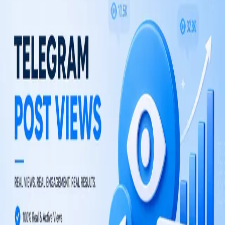
$0.0002 هر ویو
انتخاب پلن
TM
TelegramMember
خدمات رشد تلگرام برای اعضا، بازدیدها، ری‌اکشن‌ها و رشد بلندمدت کانال.
TM هیچ‌گونه وابستگی به Telegram Messenger LLP ندارد.
دسترسی سریع
ربات‌های تلگرام
آموزش‌ها
شرکت
وبلاگ
فروشگاه
قوانین
شرایط استفاده
سیاست بازپرداخت
©
2026
TelegramMember
.
تمامی حقوق محفوظ است.