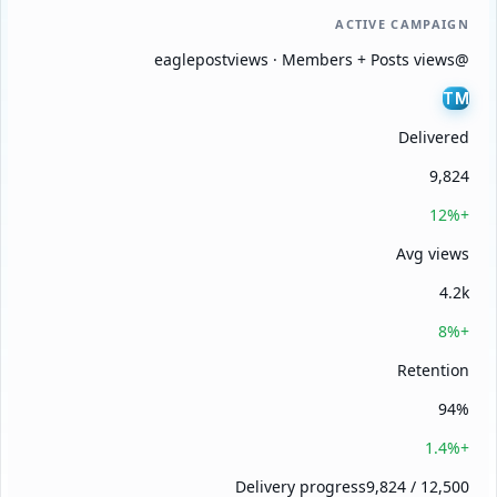
ACTIVE CAMPAIGN
@eaglepostviews · Members + Posts views
TM
Delivered
9,824
+12%
Avg views
4.2k
+8%
Retention
94%
+1.4%
Delivery progress
9,824 / 12,500