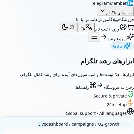
TelegramMember
TM
ربات‌های تلگرام
فروشگاه
وبلاگ
آموزش‌ها
تماس با ما
ورود / ثبت نام
FA
شروع رشد
ابزارها
ابزارهای رشد تلگرام
ابزارها، چک‌لیست‌ها و اتوماسیون‌های آینده برای رشد کانال تلگرام.
رفتن به فروشگاه
راهنماها
Secure & private
24h setup
Global support · All languages
Live
dashboard / campaigns / Q2-growth