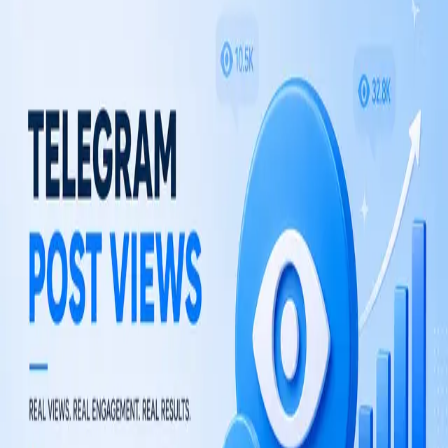
From $0.20 / 1K views
$0.0002 per view
Choose plan
TM
TelegramMember
सदस्यों, व्यूज़, रिएक्शन और दीर्घकालिक चैनल विकास के लिए टेलीग्राम ग्रोथ सेवाएँ।
TM का Telegram Messenger LLP से कोई संबंध नहीं है।
एक्सप्लोर करें
टेलीग्राम बॉट्स
गाइड्स
कंपनी
ब्लॉग
स्टोर
कानूनी
नियम एवं शर्तें
रिफंड नीति