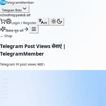
TelegramMember
TM
Telegram Bots
स्टोर
ब्लॉग
गाइड्स
संपर्क करें
Login / Register
HI
विकास शुरू करें
←
Shop
Telegram Post Views सेवाएं |
TelegramMember
Telegram पर post views बढ़ाएं।
Featured
टेलीग्राम पोस्ट व्यूज़
वास्तविक टेलीग्राम व्यूज़ के साथ अपनी पोस्ट की दृश्यता बढ़ाएँ। हमारी सेवा एंगेजमेंट बढ़ाने,
सोशल प्रूफ मजबूत करने और आपके कंटेंट को अधिक आकर्षक बनाने में मदद करती है।