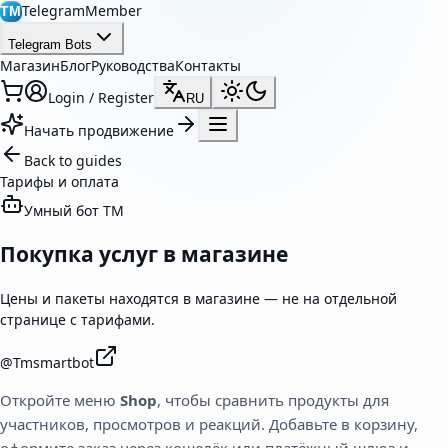
TelegramMember
TM
Telegram Bots
Магазин
Блог
Руководства
Контакты
Login / Register
RU
Начать продвижение
Back to guides
Тарифы и оплата
Умный бот TM
Покупка услуг в магазине
Цены и пакеты находятся в магазине — не на отдельной
странице с тарифами.
@
Tmsmartbot
Откройте меню
Shop
, чтобы сравнить продукты для
участников, просмотров и реакций. Добавьте в корзину,
оформите заказ через кошелёк или платёжный шлюз и