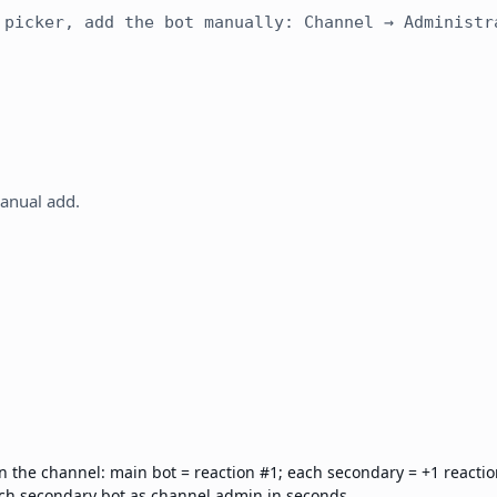
 picker, add the bot manually: Channel → Administr
anual add.
n the channel: main bot = reaction #1; each secondary = +1 reactio
ch secondary bot as channel admin in seconds.