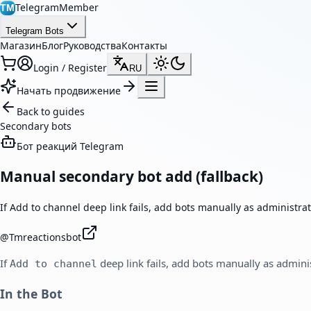
TelegramMember
TM
Telegram Bots
Магазин
Блог
Руководства
Контакты
Login / Register
RU
Начать продвижение
Back to guides
Secondary bots
Бот реакций Telegram
Manual secondary bot add (fallback)
If Add to channel deep link fails, add bots manually as administrat
@
Tmreactionsbot
If
deep link fails, add bots manually as admini
Add to channel
In the Bot