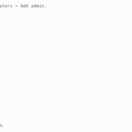
ators → Add admin.
n.