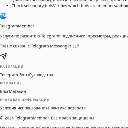
Check secondary bots
Verifies which bots are members/admin
TM
TelegramMember
Услуги по развитию Telegram: подписчики, просмотры, реакции
TM не связан с Telegram Messenger LLP.
НАВИГАЦИЯ
Telegram-боты
Руководства
КОМПАНИЯ
Блог
Магазин
ПРАВОВАЯ ИНФОРМАЦИЯ
Условия использования
Политика возврата
©
2026
TelegramMember
.
Все права защищены.
Надёжные услуги по продвижению Telegram-каналов и групп по