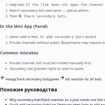
Help text:
If the link does not open the channel
Search secondary bot username → add as admin.
Then
.
🔄 Check secondary bots
In the Mini App (Panel)
Same note in
wizard.
How to add secondary bots
Private channels without public @username may require m
Common mistakes
Private channel: bot must be invited manually first.
Secondary not granted rights to react to posts.
Назад
Check secondary bots
Далее
Set reaction for all bots
Похожие руководства
Why secondary bots?
Each reaction on a post needs one bot i
Quick add secondary bots
Use Telegram deep links to add ea