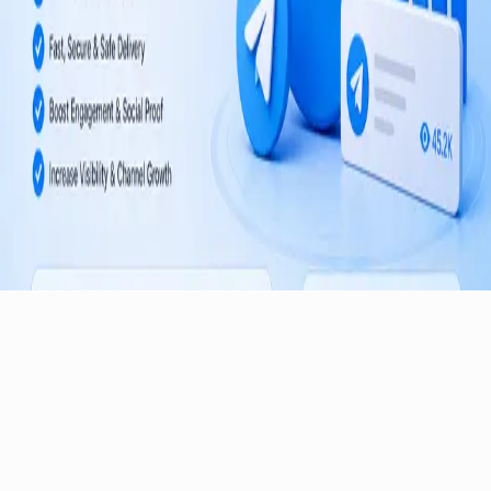
Условия использования
Политика возврата
©
2026
TelegramMember
.
Все права защищены.
Надёжные услуги по продвижению Telegram-каналов и групп
по всему миру.