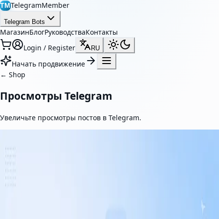
TelegramMember
TM
Telegram Bots
Магазин
Блог
Руководства
Контакты
Login / Register
RU
Начать продвижение
←
Shop
Просмотры Telegram
Увеличьте просмотры постов в Telegram.
Featured
Просмотры постов Telegram
Увеличьте видимость своих публикаций в Telegram с помощью
реальных просмотров. Наш сервис помогает повысить
вовлечённость, укрепить социальное доверие и сделать
контент более привлекательным.