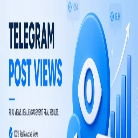
From $0.20 / 1K views
$0.0002 per view
Choose plan
TM
TelegramMember
Услуги по развитию Telegram: подписчики, просмотры,
реакции и долгосрочный рост каналов.
TM не связан с Telegram Messenger LLP.
НАВИГАЦИЯ
Telegram-боты
Руководства
КОМПАНИЯ
Блог
Магазин
ПРАВОВАЯ ИНФОРМАЦИЯ