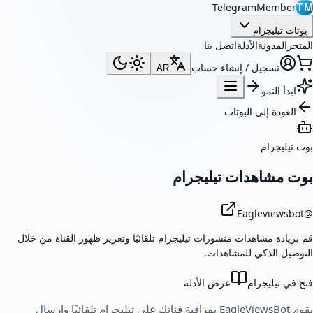
TelegramMember
TM
بوتات تيليجرام
المتجر
المدونة
الأدلة
اتصل بنا
تسجيل / إنشاء حساب
AR
ابدأ النمو
العودة إلى البوتات
بوت تيليجرام
بوت مشاهدات تيليجرام
Eagleviewsbot
@
قم بزيادة مشاهدات منشورات تيليجرام تلقائيًا وتعزيز ظهور القناة من خلال
التوصيل الذكي للمشاهدات.
فتح في تيليجرام
عرض الأدلة
يقوم EagleViewsBot بمراقبة قناتك على تيليجرام تلقائيًا وإرسال