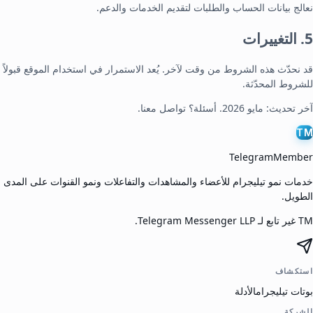
نعالج بيانات الحساب والطلبات لتقديم الخدمات والدعم.
5. التغييرات
قد نحدّث هذه الشروط من وقت لآخر. يُعد الاستمرار في استخدام الموقع قبولاً
للشروط المحدّثة.
آخر تحديث: مايو 2026. أسئلة؟
تواصل معنا
.
TM
TelegramMember
خدمات نمو تيليجرام للأعضاء والمشاهدات والتفاعلات ونمو القنوات على المدى
الطويل.
TM غير تابع لـ Telegram Messenger LLP.
استكشاف
بوتات تيليجرام
الأدلة
الشركة