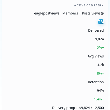
ACTIVE CAMPAIGN
@eaglepostviews · Members + Posts views
TM
Delivered
9,824
+12%
Avg views
4.2k
+8%
Retention
94%
+1.4%
Delivery progress
9,824 / 12,500