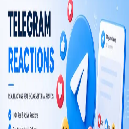
Choose plan
TM
TelegramMember
خدمات نمو تيليجرام للأعضاء والمشاهدات والتفاعلات ونمو القنوات على المدى
الطويل.
TM غير تابع لـ Telegram Messenger LLP.
استكشاف
بوتات تيليجرام
الأدلة
الشركة
المدونة
المتجر
القانونية
الشروط والأحكام
سياسة الاسترداد
©
2026
TelegramMember
.
جميع الحقوق محفوظة.