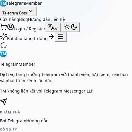
TelegramMember
TM
Telegram Bots
Cửa hàng
Blog
Hướng dẫn
Liên hệ
Login / Register
VI
Bắt đầu tăng trưởng
TM
TelegramMember
Dịch vụ tăng trưởng Telegram với thành viên, lượt xem, reaction
và phát triển kênh lâu dài.
TM không liên kết với Telegram Messenger LLP.
KHÁM PHÁ
Bot Telegram
Hướng dẫn
CÔNG TY