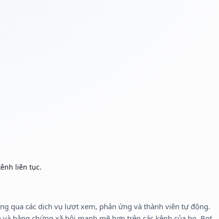
ênh liên tục.
hông qua các dịch vụ lượt xem, phản ứng và thành viên tự động.
h và bằng chứng xã hội mạnh mẽ hơn trên các kênh của họ. Bot