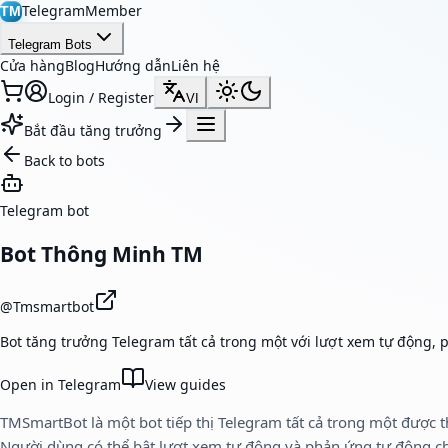
TelegramMember
TM
Telegram Bots
Cửa hàng
Blog
Hướng dẫn
Liên hệ
Login / Register
VI
Bắt đầu tăng trưởng
Back to bots
Telegram bot
Bot Thông Minh TM
@
Tmsmartbot
Bot tăng trưởng Telegram tất cả trong một với lượt xem tự động, p
Open in Telegram
View guides
TMSmartBot là một bot tiếp thị Telegram tất cả trong một được t
Người dùng có thể bật lượt xem tự động và phản ứng tự động c