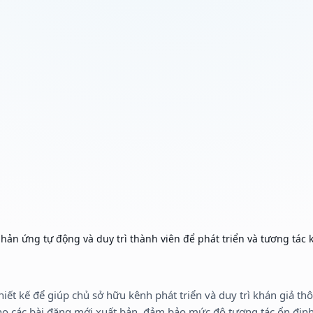
hản ứng tự động và duy trì thành viên để phát triển và tương tác k
hiết kế để giúp chủ sở hữu kênh phát triển và duy trì khán giả t
ho các bài đăng mới xuất bản, đảm bảo mức độ tương tác ổn địn