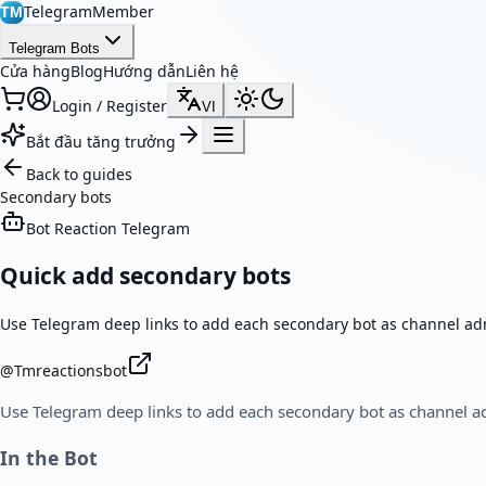
TelegramMember
TM
Telegram Bots
Cửa hàng
Blog
Hướng dẫn
Liên hệ
Login / Register
VI
Bắt đầu tăng trưởng
Back to guides
Secondary bots
Bot Reaction Telegram
Quick add secondary bots
Use Telegram deep links to add each secondary bot as channel ad
@
Tmreactionsbot
Use Telegram deep links to add each secondary bot as channel a
In the Bot