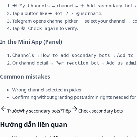
→ channel →
📢 My Channels
➕ Add secondary bots
Tap a button like
.
➕ Bot 2 · @username
Telegram opens channel picker → select your channel → co
Tap
to verify.
🔄 Check again
In the Mini App (Panel)
→
→
Channels
How to add secondary bots
Add to 
Or channel detail →
→
Per reaction bot
Add as admi
Common mistakes
Wrong channel selected in picker.
Confirming without granting post/admin rights needed for 
Trước
Why secondary bots?
Tiếp
Check secondary bots
Hướng dẫn liên quan