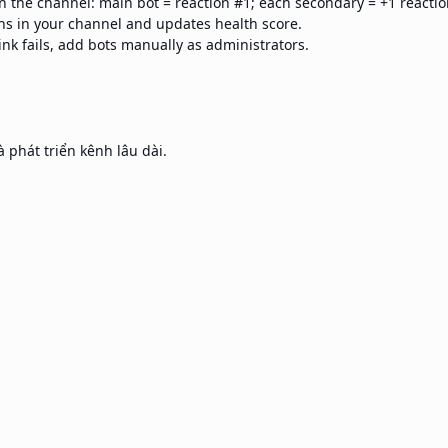
n the channel: main bot = reaction #1; each secondary = +1 reactio
s in your channel and updates health score.
ink fails, add bots manually as administrators.
 phát triển kênh lâu dài.