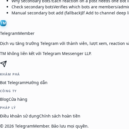
Why secondary bots?
Each reaction on a post needs one bot i
Check secondary bots
Verifies which bots are members/admin
Manual secondary bot add (fallback)
If Add to channel deep l
TM
TelegramMember
Dịch vụ tăng trưởng Telegram với thành viên, lượt xem, reaction và
TM không liên kết với Telegram Messenger LLP.
KHÁM PHÁ
Bot Telegram
Hướng dẫn
CÔNG TY
Blog
Cửa hàng
PHÁP LÝ
Điều khoản sử dụng
Chính sách hoàn tiền
©
2026
TelegramMember
.
Bảo lưu mọi quyền.