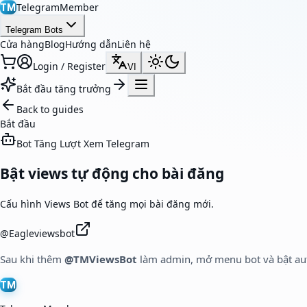
TelegramMember
TM
Telegram Bots
Cửa hàng
Blog
Hướng dẫn
Liên hệ
Login / Register
VI
Bắt đầu tăng trưởng
Back to guides
Bắt đầu
Bot Tăng Lượt Xem Telegram
Bật views tự động cho bài đăng
Cấu hình Views Bot để tăng mọi bài đăng mới.
@
Eagleviewsbot
Sau khi thêm
@TMViewsBot
làm admin, mở menu bot và bật aut
TM