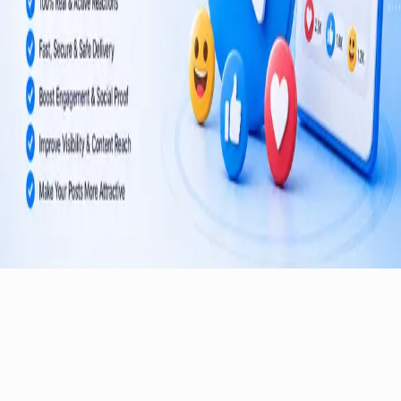
©
2026
TelegramMember
.
Bảo lưu mọi quyền.
Dịch vụ tăng trưởng Telegram đáng tin cậy cho các kênh và nhóm
trên toàn thế giới.