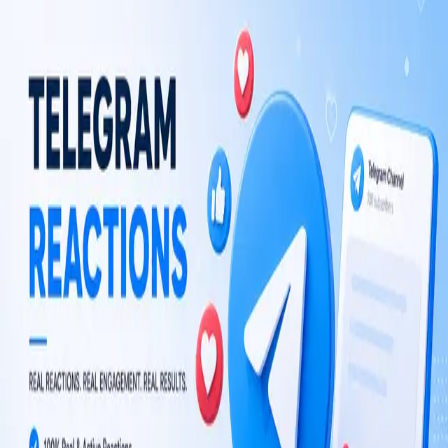
$0.001 per reaction
Choose plan
TM
TelegramMember
Dịch vụ tăng trưởng Telegram với thành viên, lượt xem, reaction
và phát triển kênh lâu dài.
TM không liên kết với Telegram Messenger LLP.
KHÁM PHÁ
Bot Telegram
Hướng dẫn
CÔNG TY
Blog
Cửa hàng
PHÁP LÝ
Điều khoản sử dụng
Chính sách hoàn tiền