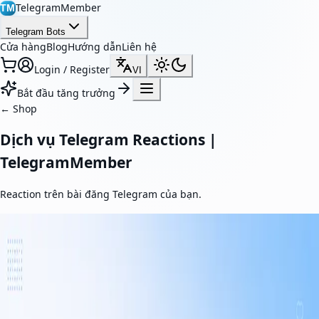
TelegramMember
TM
Telegram Bots
Cửa hàng
Blog
Hướng dẫn
Liên hệ
Login / Register
VI
Bắt đầu tăng trưởng
←
Shop
Dịch vụ Telegram Reactions |
TelegramMember
Reaction trên bài đăng Telegram của bạn.
Reaction Telegram
Tăng tương tác cho bài viết Telegram của bạn với reaction thực.
Dịch vụ của chúng tôi giúp tăng độ uy tín xã hội, cải thiện khả
năng hiển thị nội dung và làm bài viết hấp dẫn hơn.
From $1.00 / 1K reactions