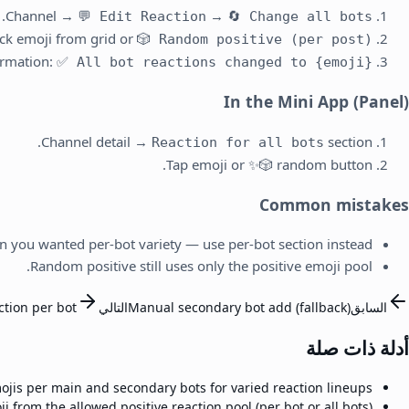
.
Channel →
→
💬 Edit Reaction
🔄 Change all bots
ick emoji from grid or
🎲 Random positive (per post)
irmation:
✅ All bot reactions changed to {emoji}
In the Mini App (Panel)
Channel detail →
section.
Reaction for all bots
Tap emoji or ✨🎲 random button.
Common mistakes
 you wanted per-bot variety — use per-bot section instead.
Random positive still uses only the positive emoji pool.
السابق
Manual secondary bot add (fallback)
التالي
ction per bot
أدلة ذات صلة
ojis per main and secondary bots for varied reaction lineups.
from the allowed positive reaction pool (per bot or all bots).