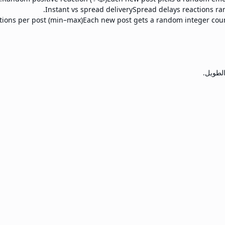
Instant vs spread delivery
Spread delays reactions ran
ions per post (min–max)
Each new post gets a random integer count
الطويل.