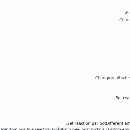
.
P
.
Conf
Changing all when
Set rea
Set reaction per bot
Different em
Random positive reaction (✨🎲)
Each new post picks a random emoji 