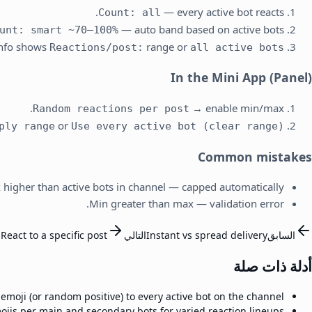
— every active bot reacts.
Count: all
— auto band based on active bots.
unt: smart ~70–100%
info shows
range or
Reactions/post:
all active bots
In the Mini App (Panel)
→ enable min/max.
Random reactions per post
or
ply range
Use every active bot (clear range)
Common mistakes
higher than active bots in channel — capped automatically.
Min greater than max — validation error.
السابق
Instant vs spread delivery
التالي
React to a specific post
أدلة ذات صلة
emoji (or random positive) to every active bot on the channel.
ojis per main and secondary bots for varied reaction lineups.