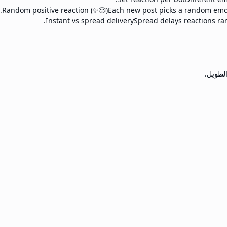
Random positive reaction (✨🎲)
Each new post picks a random emoji 
Instant vs spread delivery
Spread delays reactions ran
الطويل.