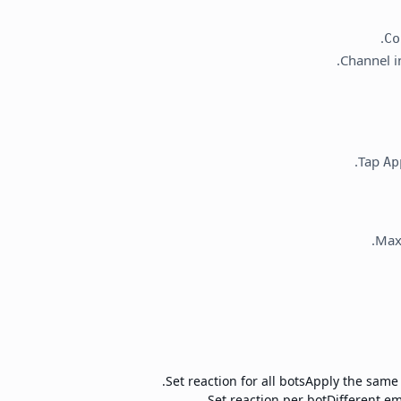
Co
.
Channel 
.
Tap
Ap
Max 
Set reaction for all bots
Apply the same 
Set reaction per bot
Different em