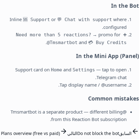
In the Bot
Inline
or
where
🆘 Support
💬 Chat with support
configured.
→ promo for
➕ Need more than 5 reactions?
.
and
@Tmsmartbot
💳 Buy Credits
In the Mini App (Panel)
Support card on
and
— tap to open
Home
Settings
Telegram chat.
Tap display name / @username.
Common mistakes
@Tmsmartbot is a separate product — different billing
from this Reaction Bot subscription.
السابق
Do not block the bot
التالي
Plans overview (free vs paid)