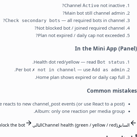
Channel
not inactive?
Active
Main bot still channel admin?
— all required bots in channel?
Check secondary bots
Not blocked bot / joined required channel?
Plan not expired / daily cap not exceeded?
In the Mini App (Panel)
.
Health dot red/yellow — read
Bot status
.
Per bot
— use
✗ not in channel
Add as admin
Home plan shows expired or daily cap full.
Common mistakes
e reacts to new channel_post events (or use React to a post).
Album: only one reaction per media group.
السابق
Channel health (green / yellow / red)
التالي
block the bot