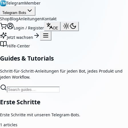
TelegramMember
TM
Telegram Bots
Shop
Blog
Anleitungen
Kontakt
Login / Register
DE
Jetzt wachsen
Hilfe-Center
Guides & Tutorials
Schritt-für-Schritt-Anleitungen für jeden Bot, jedes Produkt und
jeden Workflow.
Erste Schritte
Erste Schritte mit unseren Telegram-Bots.
1
articles