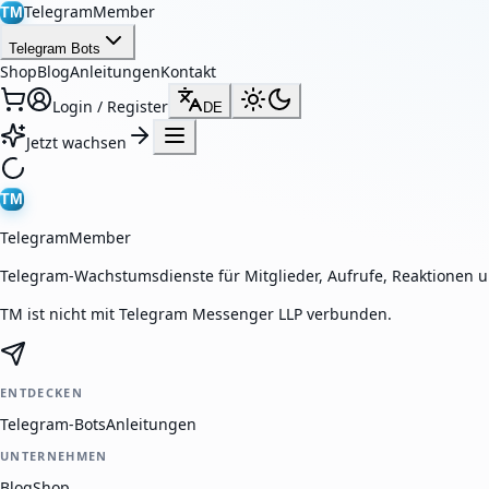
TelegramMember
TM
Telegram Bots
Shop
Blog
Anleitungen
Kontakt
Login / Register
DE
Jetzt wachsen
TM
TelegramMember
Telegram-Wachstumsdienste für Mitglieder, Aufrufe, Reaktionen 
TM ist nicht mit Telegram Messenger LLP verbunden.
ENTDECKEN
Telegram-Bots
Anleitungen
UNTERNEHMEN
Blog
Shop