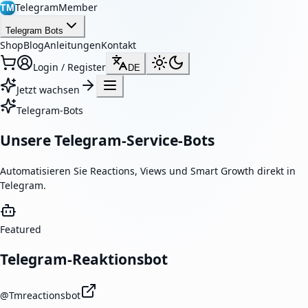
TelegramMember
TM
Telegram Bots
Shop
Blog
Anleitungen
Kontakt
Login / Register
DE
Jetzt wachsen
Telegram-Bots
Unsere Telegram-Service-Bots
Automatisieren Sie Reactions, Views und Smart Growth direkt in
Telegram.
Featured
Telegram-Reaktionsbot
@
Tmreactionsbot