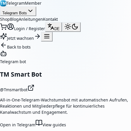
TelegramMember
TM
Telegram Bots
Shop
Blog
Anleitungen
Kontakt
Login / Register
DE
Jetzt wachsen
Back to bots
Telegram bot
TM Smart Bot
@
Tmsmartbot
All-in-One-Telegram-Wachstumsbot mit automatischen Aufrufen,
Reaktionen und Mitgliederpflege für kontinuierliches
Kanalwachstum und Engagement.
Open in Telegram
View guides