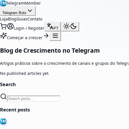
TelegramMember
TM
Telegram Bots
Loja
Blog
Guias
Contato
Login / Register
PT
Começar a crescer
Blog de Crescimento no Telegram
Artigos práticos sobre o crescimento de canais e grupos do Tel
No published articles yet.
Search
Recent posts
TM