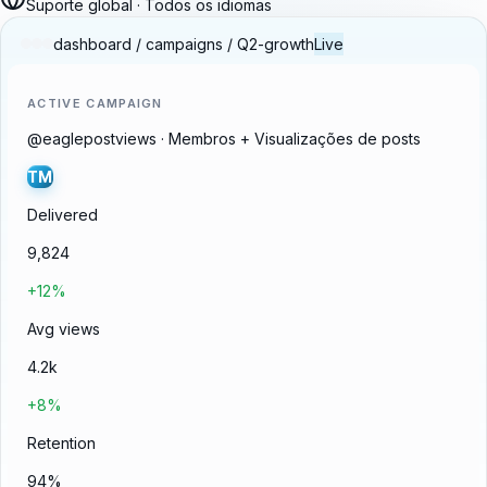
Suporte global · Todos os idiomas
dashboard / campaigns / Q2-growth
Live
ACTIVE CAMPAIGN
@eaglepostviews · Membros + Visualizações de posts
TM
Delivered
9,824
+12%
Avg views
4.2k
+8%
Retention
94%