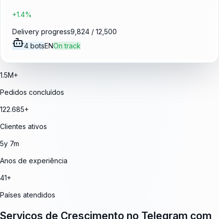
+1.4%
Delivery progress
9,824 / 12,500
4 bots
EN
On track
1.5M+
Pedidos concluídos
122.685+
Clientes ativos
5y 7m
Anos de experiência
41+
Países atendidos
Serviços de Crescimento no Telegram com