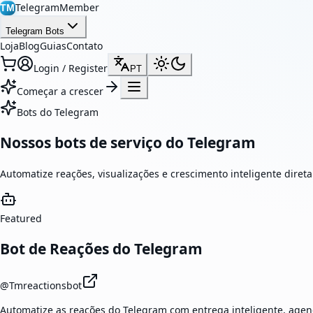
TelegramMember
TM
Telegram Bots
Loja
Blog
Guias
Contato
Login / Register
PT
Começar a crescer
Bots do Telegram
Nossos bots de serviço do Telegram
Automatize reações, visualizações e crescimento inteligente dire
Featured
Bot de Reações do Telegram
@
Tmreactionsbot
Automatize as reações do Telegram com entrega inteligente, age