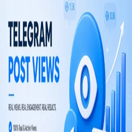
From $0.20 / 1K views
$0.0002 per view
Choose plan
TM
TelegramMember
Serviços de crescimento para Telegram com membros,
visualizações, reações e crescimento sustentável de canais.
A TM não é afiliada à Telegram Messenger LLP.
EXPLORAR
Bots para Telegram
Guias
EMPRESA
Blog
Loja
LEGAL