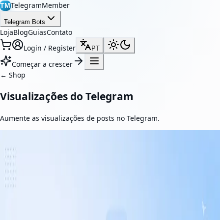
TelegramMember
TM
Telegram Bots
Loja
Blog
Guias
Contato
Login / Register
PT
Começar a crescer
←
Shop
Visualizações do Telegram
Aumente as visualizações de posts no Telegram.
Featured
Visualizações de Postagens no Telegram
Aumente a visibilidade das suas postagens no Telegram com
visualizações reais. Nosso serviço ajuda a melhorar o
engajamento, fortalecer a prova social e tornar seu conteúdo mais
atraente.