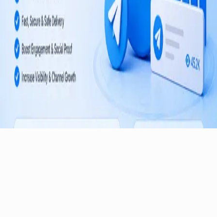
Termos e Condições
Política de Reembolso
©
2026
TelegramMember
.
Todos os direitos reservados.
Serviços confiáveis de crescimento para canais e grupos do
Telegram em todo o mundo.