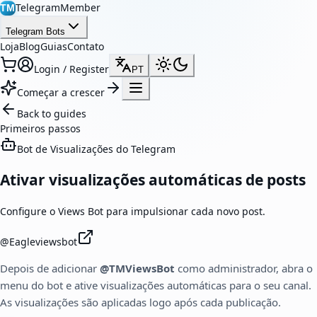
TelegramMember
TM
Telegram Bots
Loja
Blog
Guias
Contato
Login / Register
PT
Começar a crescer
Back to guides
Primeiros passos
Bot de Visualizações do Telegram
Ativar visualizações automáticas de posts
Configure o Views Bot para impulsionar cada novo post.
@
Eagleviewsbot
Depois de adicionar
@TMViewsBot
como administrador, abra o
menu do bot e ative visualizações automáticas para o seu canal.
As visualizações são aplicadas logo após cada publicação.