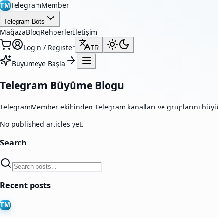
TelegramMember
TM
Telegram Bots
Mağaza
Blog
Rehberler
İletişim
Login / Register
TR
Büyümeye Başla
Telegram Büyüme Blogu
TelegramMember ekibinden Telegram kanalları ve gruplarını büyütme
No published articles yet.
Search
Recent posts
TM