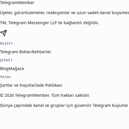
TelegramMember
Üyeler, görüntülemeler, reaksiyonlar ve uzun vadeli kanal büyüme
TM, Telegram Messenger LLP ile bağlantılı değildir.
KEŞFET
Telegram Botları
Rehberler
ŞIRKET
Blog
Mağaza
YASAL
Şartlar ve Koşullar
İade Politikası
©
2026
TelegramMember
.
Tüm hakları saklıdır.
Dünya çapındaki kanal ve gruplar için güvenilir Telegram büyüme 