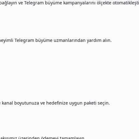
yla bağlayın ve Telegram büyüme kampanyalarını ölçekte otomatikleşti
deneyimli Telegram büyüme uzmanlarından yardım alın.
e kanal boyutunuza ve hedefinize uygun paketi seçin.
li akışımız üzerinden ödemeyi tamamlayın.