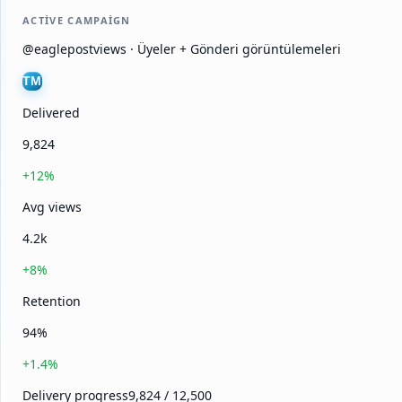
ACTIVE CAMPAIGN
@eaglepostviews · Üyeler + Gönderi görüntülemeleri
TM
Delivered
9,824
+12%
Avg views
4.2k
+8%
Retention
94%
+1.4%
Delivery progress
9,824 / 12,500