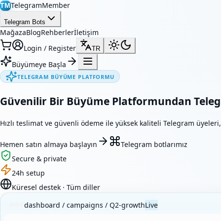
TelegramMember
TM
Telegram Bots
Mağaza
Blog
Rehberler
İletişim
Login / Register
TR
Büyümeye Başla
TELEGRAM BÜYÜME PLATFORMU
Güvenilir Bir Büyüme Platformundan Teleg
Hızlı teslimat ve güvenli ödeme ile yüksek kaliteli Telegram üyeleri
Hemen satın almaya başlayın
Telegram botlarımız
Secure & private
24h setup
Küresel destek · Tüm diller
dashboard / campaigns / Q2-growth
Live