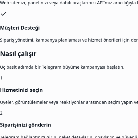
Web sitenizi, panelinizi veya dahili araçlarınızı API'miz aracılığı
Müşteri Desteği
Sipariş yönetimi, kampanya planlaması ve hizmet önerileri için 
Nasıl çalışır
Üç basit adımda bir Telegram büyüme kampanyası başlatın.
1
Hizmetinizi seçin
Üyeler, görüntülemeler veya reaksiyonlar arasından seçim yapın v
2
Siparişinizi gönderin
Telegram bağlantınızı girin, paket detaylarını onaylayın ve güven