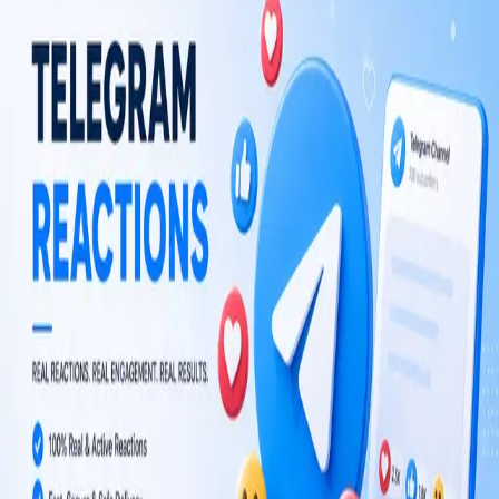
Choose plan
TM
TelegramMember
Üyeler, görüntülemeler, reaksiyonlar ve uzun vadeli kanal
büyümesi için Telegram büyüme hizmetleri.
TM, Telegram Messenger LLP ile bağlantılı değildir.
KEŞFET
Telegram Botları
Rehberler
ŞIRKET
Blog
Mağaza
YASAL
Şartlar ve Koşullar
İade Politikası
©
2026
TelegramMember
.
Tüm hakları saklıdır.