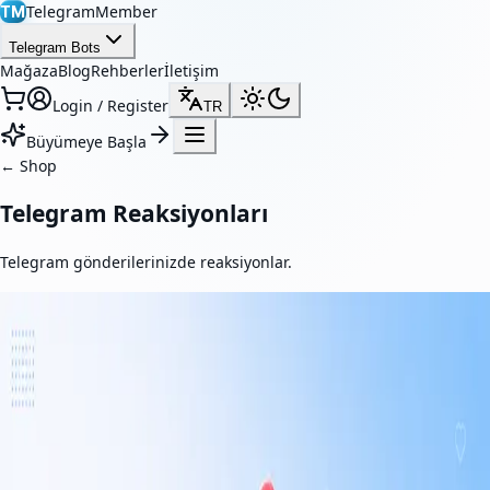
TelegramMember
TM
Telegram Bots
Mağaza
Blog
Rehberler
İletişim
Login / Register
TR
Büyümeye Başla
←
Shop
Telegram Reaksiyonları
Telegram gönderilerinizde reaksiyonlar.
Telegram Reaksiyonları
Gerçek Telegram reaksiyonlarıyla gönderilerinizin etkileşimini
artırın. Hizmetimiz sosyal kanıtı güçlendirir, içerik görünürlüğünü
artırır ve gönderilerinizi daha çekici hale getirir.
From $1.00 / 1K reactions
$0.001 per reaction