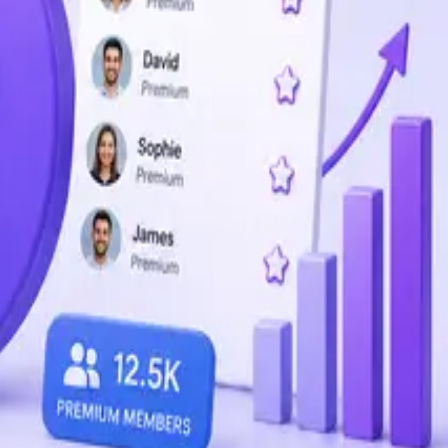
ınızın sosyal kanıtını, güvenini ve etkileşimini iyileştirin.