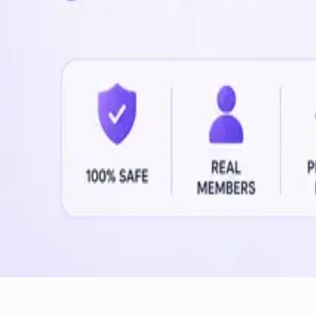
ŞIRKET
Blog
Mağaza
YASAL
Şartlar ve Koşullar
İade Politikası
©
2026
TelegramMember
.
Tüm hakları saklıdır.
Dünya çapındaki kanal ve gruplar için güvenilir Telegram büyüme 