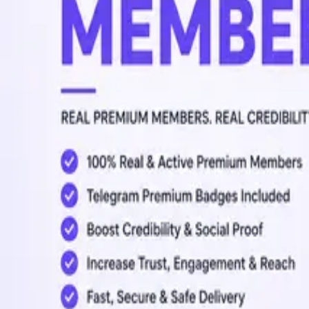
Choose plan
Telegram Premium Üyeleri
Gerçek Telegram Premium üyeleriyle kanalınızın güvenilirliğini artır
From $40.00 / 1K members
$0.04 per member
Choose plan
TM
TelegramMember
Üyeler, görüntülemeler, reaksiyonlar ve uzun vadeli kanal büyüme
TM, Telegram Messenger LLP ile bağlantılı değildir.
KEŞFET
Telegram Botları
Rehberler