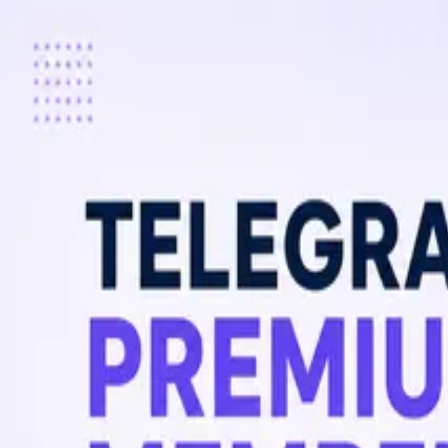
TelegramMember
TM
Telegram Bots
Mağaza
Blog
Rehberler
İletişim
Login / Register
TR
Büyümeye Başla
←
Shop
Telegram Üyeleri
Kanalınızı veya grubunuzu gerçek üyelerle büyütün.
Featured
Telegram Kanal Üyeleri
Gerçek ve aktif üyelerle Telegram kanalınızı büyütün. Hizmetimiz so
From $10.00 / 1K members
$0.01 per member