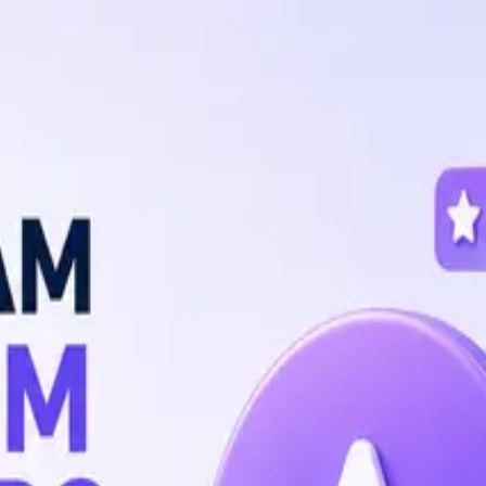
syal kanıtı artırır, kanal güvenilirliğini güçlendirir ve güvenli, k