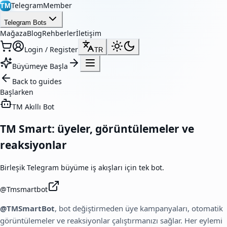
TelegramMember
TM
Telegram Bots
Mağaza
Blog
Rehberler
İletişim
Login / Register
TR
Büyümeye Başla
Back to guides
Başlarken
TM Akıllı Bot
TM Smart: üyeler, görüntülemeler ve
reaksiyonlar
Birleşik Telegram büyüme iş akışları için tek bot.
@
Tmsmartbot
@TMSmartBot
, bot değiştirmeden üye kampanyaları, otomatik
görüntülemeler ve reaksiyonlar çalıştırmanızı sağlar. Her eylemi