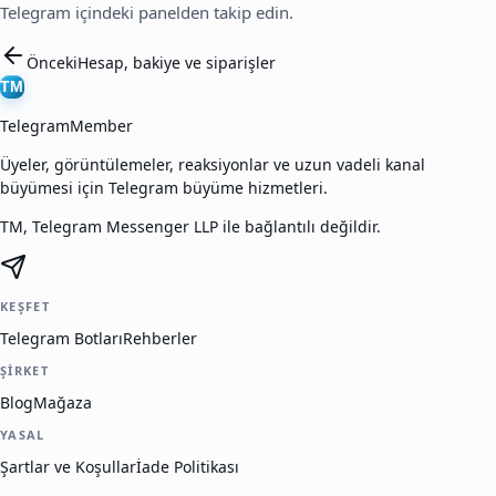
Telegram içindeki panelden takip edin.
Önceki
Hesap, bakiye ve siparişler
TM
TelegramMember
Üyeler, görüntülemeler, reaksiyonlar ve uzun vadeli kanal
büyümesi için Telegram büyüme hizmetleri.
TM, Telegram Messenger LLP ile bağlantılı değildir.
KEŞFET
Telegram Botları
Rehberler
ŞIRKET
Blog
Mağaza
YASAL
Şartlar ve Koşullar
İade Politikası