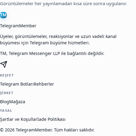
Görüntülemeler her yayınlamadan kısa süre sonra uygulanır.
TM
TelegramMember
Üyeler, görüntülemeler, reaksiyonlar ve uzun vadeli kanal
büyümesi için Telegram büyüme hizmetleri.
TM, Telegram Messenger LLP ile bağlantılı değildir.
KEŞFET
Telegram Botları
Rehberler
ŞIRKET
Blog
Mağaza
YASAL
Şartlar ve Koşullar
İade Politikası
©
2026
TelegramMember
.
Tüm hakları saklıdır.