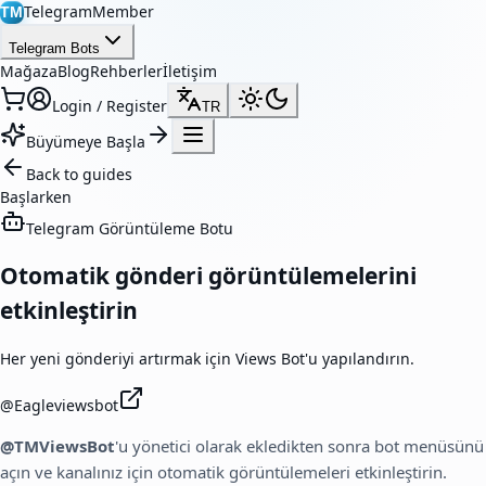
TelegramMember
TM
Telegram Bots
Mağaza
Blog
Rehberler
İletişim
Login / Register
TR
Büyümeye Başla
Back to guides
Başlarken
Telegram Görüntüleme Botu
Otomatik gönderi görüntülemelerini
etkinleştirin
Her yeni gönderiyi artırmak için Views Bot'u yapılandırın.
@
Eagleviewsbot
@TMViewsBot
'u yönetici olarak ekledikten sonra bot menüsünü
açın ve kanalınız için otomatik görüntülemeleri etkinleştirin.