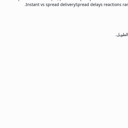
Instant vs spread delivery
Spread delays reactions ran
الطويل.