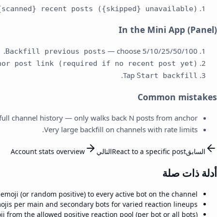
scanned} recent posts ({skipped} unavailable).
In the Mini App (Panel)
— choose 5/10/25/50/100.
Backfill previous posts
hor post link (required if no recent post yet)
.
Tap
Start backfill
Common mistakes
full channel history — only walks back N posts from anchor.
Very large backfill on channels with rate limits.
السابق
React to a specific post
التالي
Account stats overview
أدلة ذات صلة
emoji (or random positive) to every active bot on the channel.
ojis per main and secondary bots for varied reaction lineups.
from the allowed positive reaction pool (per bot or all bots).