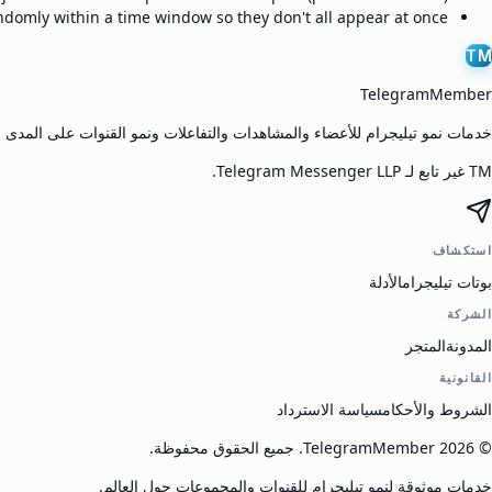
domly within a time window so they don't all appear at once.
TM
TelegramMember
خدمات نمو تيليجرام للأعضاء والمشاهدات والتفاعلات ونمو القنوات على المدى 
TM غير تابع لـ Telegram Messenger LLP.
استكشاف
بوتات تيليجرام
الأدلة
الشركة
المدونة
المتجر
القانونية
الشروط والأحكام
سياسة الاسترداد
©
2026
TelegramMember
.
جميع الحقوق محفوظة.
خدمات موثوقة لنمو تيليجرام للقنوات والمجموعات حول العالم.