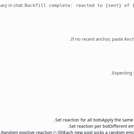
ry in chat:
Backfill complete: reacted to {sent} of {
.
If no recent anchor, paste
Anc
Expecting 
Set reaction for all bots
Apply the same 
Set reaction per bot
Different em
Random positive reaction (✨🎲)
Each new post picks a random emoji 