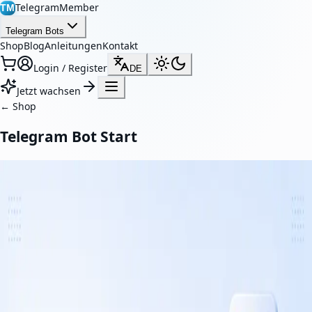
TelegramMember
TM
Telegram Bots
Shop
Blog
Anleitungen
Kontakt
Login / Register
DE
Jetzt wachsen
←
Shop
Telegram Bot Start
Telegram-Bot-Starts
Erhöhen Sie die Nutzerzahl Ihres Telegram-Bots mit echten Starts.
Unser Service stärkt die soziale Glaubwürdigkeit, zieht mehr
Nutzer an und lässt Ihren Bot aktiver erscheinen.
From $7.00 / 1K members
$0.007 per member
Choose plan