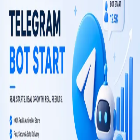
TM
TelegramMember
Telegram-Wachstumsdienste für Mitglieder, Aufrufe, Reaktionen
und nachhaltiges Kanalwachstum.
TM ist nicht mit Telegram Messenger LLP verbunden.
ENTDECKEN
Telegram-Bots
Anleitungen
UNTERNEHMEN
Blog
Shop
RECHTLICHES
Nutzungsbedingungen
Rückerstattungsrichtlinie
©
2026
TelegramMember
.
Alle Rechte vorbehalten.
Vertrauenswürdige Telegram-Wachstumsdienste für Kanäle und
Gruppen weltweit.