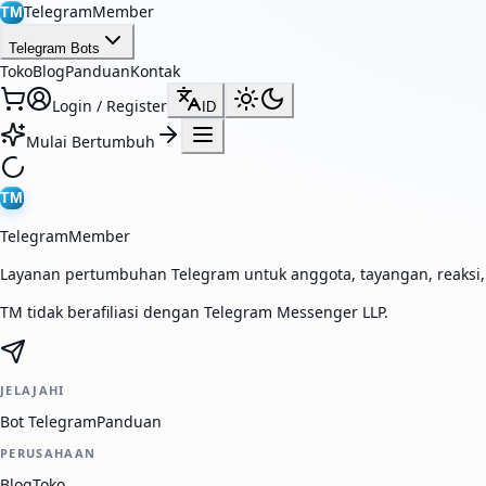
TelegramMember
TM
Telegram Bots
Toko
Blog
Panduan
Kontak
Login / Register
ID
Mulai Bertumbuh
TM
TelegramMember
Layanan pertumbuhan Telegram untuk anggota, tayangan, reaksi
TM tidak berafiliasi dengan Telegram Messenger LLP.
JELAJAHI
Bot Telegram
Panduan
PERUSAHAAN
Blog
Toko