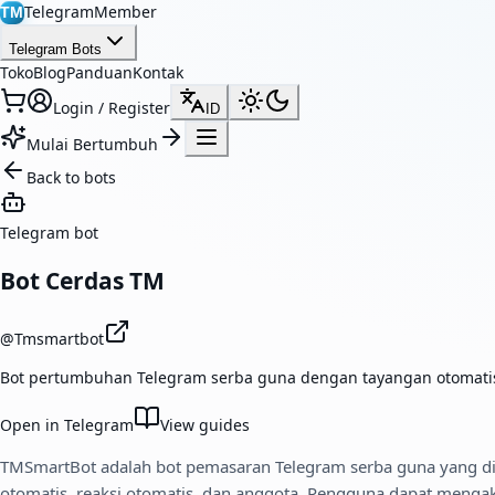
TelegramMember
TM
Telegram Bots
Toko
Blog
Panduan
Kontak
Login / Register
ID
Mulai Bertumbuh
Back to bots
Telegram bot
Bot Cerdas TM
@
Tmsmartbot
Bot pertumbuhan Telegram serba guna dengan tayangan otomatis, 
Open in Telegram
View guides
TMSmartBot adalah bot pemasaran Telegram serba guna yang 
otomatis, reaksi otomatis, dan anggota. Pengguna dapat mengakt