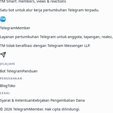
TM Smart: members, views & reactions
Satu bot untuk alur kerja pertumbuhan Telegram terpadu.
TM
TelegramMember
Layanan pertumbuhan Telegram untuk anggota, tayangan, reaksi
TM tidak berafiliasi dengan Telegram Messenger LLP.
JELAJAHI
Bot Telegram
Panduan
PERUSAHAAN
Blog
Toko
LEGAL
Syarat & Ketentuan
Kebijakan Pengembalian Dana
©
2026
TelegramMember
.
Hak cipta dilindungi.