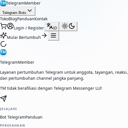
TelegramMember
TM
Telegram Bots
Toko
Blog
Panduan
Kontak
Login / Register
ID
Mulai Bertumbuh
TM
TelegramMember
Layanan pertumbuhan Telegram untuk anggota, tayangan, reaksi,
dan pertumbuhan channel jangka panjang.
TM tidak berafiliasi dengan Telegram Messenger LLP.
JELAJAHI
Bot Telegram
Panduan
PERUSAHAAN