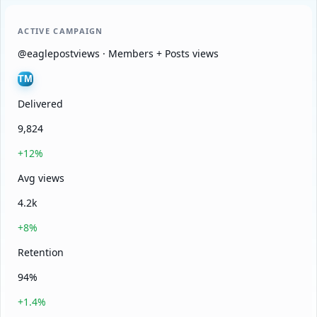
ACTIVE CAMPAIGN
@eaglepostviews · Members + Posts views
TM
Delivered
9,824
+12%
Avg views
4.2k
+8%
Retention
94%
+1.4%