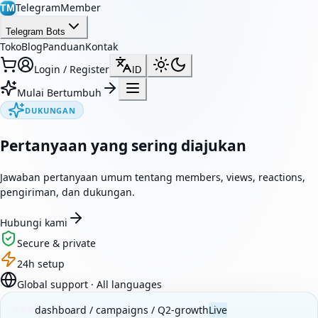
TelegramMember
TM
Telegram Bots
Toko
Blog
Panduan
Kontak
Login / Register
ID
Mulai Bertumbuh
DUKUNGAN
Pertanyaan yang sering diajukan
Jawaban pertanyaan umum tentang members, views, reactions,
pengiriman, dan dukungan.
Hubungi kami
Secure & private
24h setup
Global support · All languages
dashboard / campaigns / Q2-growth
Live