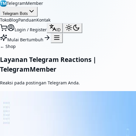
TelegramMember
TM
Telegram Bots
Toko
Blog
Panduan
Kontak
Login / Register
ID
Mulai Bertumbuh
←
Shop
Layanan Telegram Reactions |
TelegramMember
Reaksi pada postingan Telegram Anda.
Reaksi Telegram
Tingkatkan interaksi pada postingan Telegram Anda dengan
reaksi nyata. Layanan kami membantu memperkuat bukti sosial,
meningkatkan visibilitas konten, dan membuat postingan lebih
menarik.