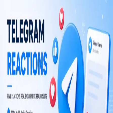
From $1.00 / 1K reactions
$0.001 per reaction
Choose plan
TM
TelegramMember
Layanan pertumbuhan Telegram untuk anggota, tayangan, reaksi,
dan pertumbuhan channel jangka panjang.
TM tidak berafiliasi dengan Telegram Messenger LLP.
JELAJAHI
Bot Telegram
Panduan
PERUSAHAAN
Blog
Toko
LEGAL
Syarat & Ketentuan
Kebijakan Pengembalian Dana