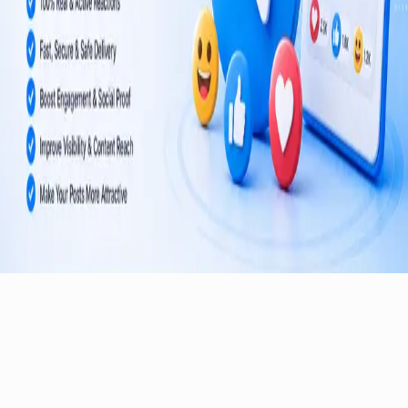
©
2026
TelegramMember
.
Hak cipta dilindungi.
Layanan pertumbuhan Telegram tepercaya untuk channel dan
grup di seluruh dunia.