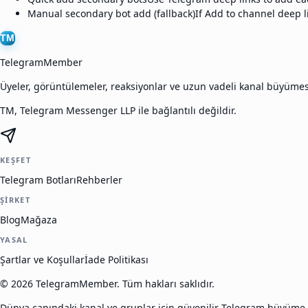
Manual secondary bot add (fallback)
If Add to channel deep l
TM
TelegramMember
Üyeler, görüntülemeler, reaksiyonlar ve uzun vadeli kanal büyüme
TM, Telegram Messenger LLP ile bağlantılı değildir.
KEŞFET
Telegram Botları
Rehberler
ŞIRKET
Blog
Mağaza
YASAL
Şartlar ve Koşullar
İade Politikası
©
2026
TelegramMember
.
Tüm hakları saklıdır.
Dünya çapındaki kanal ve gruplar için güvenilir Telegram büyüme 