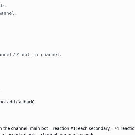
.
ots
.
hannel
/
.
annel
✗ not in channel
.
ot add (fallback)
n the channel: main bot = reaction #1; each secondary = +1 reactio
ch secondary bot as channel admin in seconds.