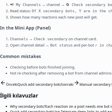
→ channel →
📢 My Channels
🔄 Check secondary b
Read status:
Of X secondary bots, Y are in the c
Shows how many reactions each new post will get.
In the Mini App (Panel)
→
on channel card.
Channels
Check secondary
Open channel detail →
and per-bot
Bot status
✓ in ch
Common mistakes
Checking before bots finished joining.
Not re-checking after removing a bot from channel admins
Önceki
Quick add secondary bots
Sonraki
Manual secondary b
İlgili kılavuzlar
Why secondary bots?
Each reaction on a post needs one bot i
Quick add secondary bots
Use Telegram deep links to add ea