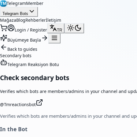
TelegramMember
TM
Telegram Bots
Mağaza
Blog
Rehberler
İletişim
Login / Register
TR
Büyümeye Başla
Back to guides
Secondary bots
Telegram Reaksiyon Botu
Check secondary bots
Verifies which bots are members/admins in your channel and upda
@
Tmreactionsbot
Verifies which bots are members/admins in your channel and upd
In the Bot