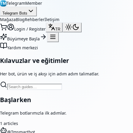
TelegramMember
TM
Telegram Bots
Mağaza
Blog
Rehberler
İletişim
Login / Register
TR
Büyümeye Başla
Yardım merkezi
Kılavuzlar ve eğitimler
Her bot, ürün ve iş akışı için adım adım talimatlar.
Başlarken
Telegram botlarımızla ilk adımlar.
1
articles
@
Tmsmartbot