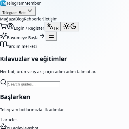
TelegramMember
TM
Telegram Bots
Mağaza
Blog
Rehberler
İletişim
Login / Register
TR
Büyümeye Başla
Yardım merkezi
Kılavuzlar ve eğitimler
Her bot, ürün ve iş akışı için adım adım talimatlar.
Başlarken
Telegram botlarımızla ilk adımlar.
1
articles
@
Eagleviewsbot